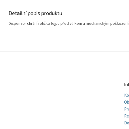
Detailní popis produktu
Dispenzor chrání roličku tejpu před vlhkem a mechanickým poškození
Z
á
p
a
t
In
í
Ko
Ob
Pr
Re
Do