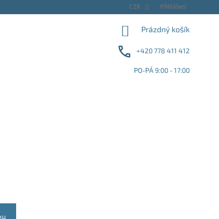
CZK
Přihlášení
NÁKUPNÍ
Prázdný košík
KOŠÍK
+420 778 411 412
PO-PÁ 9:00 - 17:00
ku