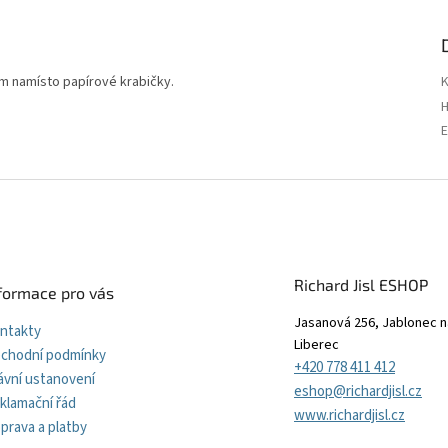
m namísto papírové krabičky.
Richard Jisl ESHOP
formace pro vás
Jasanová 256, Jablonec n
ntakty
Liberec
chodní podmínky
+420 778 411 412
ávní ustanovení
eshop@richardjisl.cz
klamační řád
www.richardjisl.cz
prava a platby