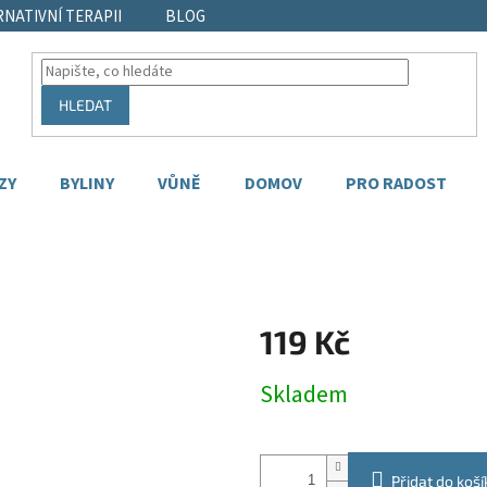
RNATIVNÍ TERAPII
BLOG
HLEDAT
ZY
BYLINY
VŮNĚ
DOMOV
PRO RADOST
119 Kč
Měrná
Skladem
cena:
Přidat do koší