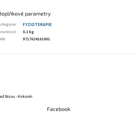
Doplňkové parametry
Kategorie
:
FYZIOTERAPIE
Hmotnost
:
0.1 kg
EAN
:
8717624161001
ad Nisou - Kokonín
Facebook