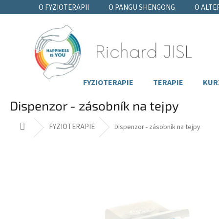
Přejít
O FYZIOTERAPII
O PANGU SHENGONG
O ALTE
na
obsah
FYZIOTERAPIE
TERAPIE
KUR
Dispenzor - zásobník na tejpy
Domů
FYZIOTERAPIE
Dispenzor - zásobník na tejpy