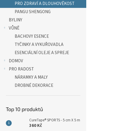
e
PRO ZDRAVÍ A DLOUHOVĚKOST
l
PANGU SHENGONG
BYLINY
VŮNĚ
BACHOVY ESENCE
TYČINKY A VYKUŘOVADLA
ESENCIÁLNÍ OLEJE A SPREJE
DOMOV
PRO RADOST
NÁRAMKY A MALY
DROBNÉ DEKORACE
Top 10 produktů
CureTape® SPORTS - 5 cm X 5 m
360 Kč