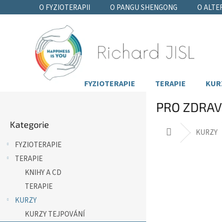
Přejít
O FYZIOTERAPII
O PANGU SHENGONG
O ALTE
na
obsah
FYZIOTERAPIE
TERAPIE
KUR
P
PRO ZDRAV
o
Přeskočit
s
Kategorie
kategorie
t
Domů
KURZY
r
FYZIOTERAPIE
a
TERAPIE
n
n
KNIHY A CD
í
TERAPIE
p
KURZY
a
KURZY TEJPOVÁNÍ
n