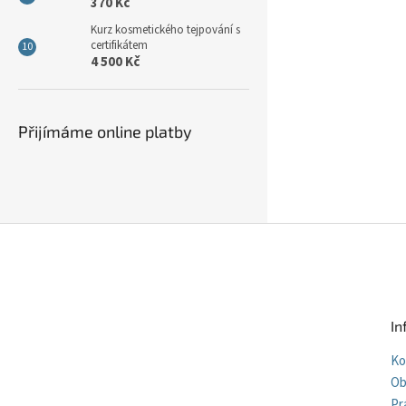
370 Kč
Kurz kosmetického tejpování s
certifikátem
4 500 Kč
Přijímáme online platby
Z
á
p
a
t
In
í
Ko
Ob
Pr