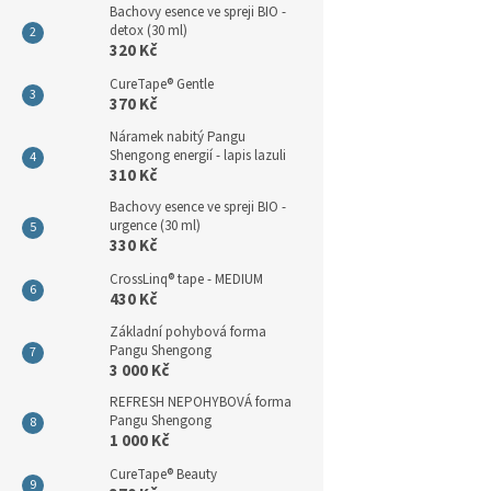
Bachovy esence ve spreji BIO -
detox (30 ml)
320 Kč
CureTape® Gentle
370 Kč
Náramek nabitý Pangu
Shengong energií - lapis lazuli
310 Kč
Bachovy esence ve spreji BIO -
urgence (30 ml)
330 Kč
CrossLinq® tape - MEDIUM
430 Kč
Základní pohybová forma
Pangu Shengong
3 000 Kč
REFRESH NEPOHYBOVÁ forma
Pangu Shengong
1 000 Kč
CureTape® Beauty