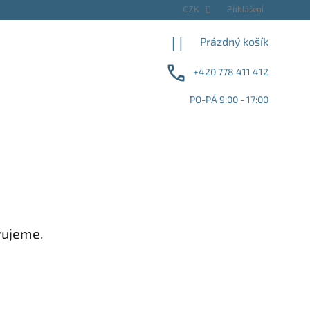
CZK
Přihlášení
NÁKUPNÍ
Prázdný košík
KOŠÍK
+420 778 411 412
PO-PÁ 9:00 - 17:00
vujeme.