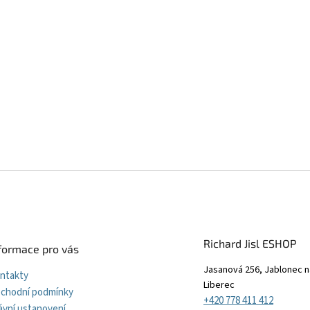
Richard Jisl ESHOP
formace pro vás
Jasanová 256, Jablonec n
ntakty
Liberec
chodní podmínky
+420 778 411 412
ávní ustanovení