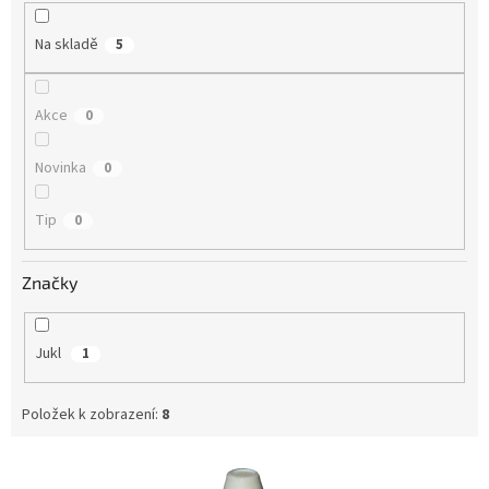
k
t
Na skladě
5
ů
Akce
0
Novinka
0
Tip
0
Značky
Jukl
1
Položek k zobrazení:
8
V