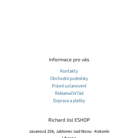
á
á
d
p
a
a
c
t
í
í
p
r
v
k
y
v
Informace pro vás
ý
p
Kontakty
i
Obchodní podmínky
s
Právní ustanovení
u
Reklamační řád
Doprava a platby
Richard Jisl ESHOP
Jasanová 256, Jablonec nad Nisou - Kokonín