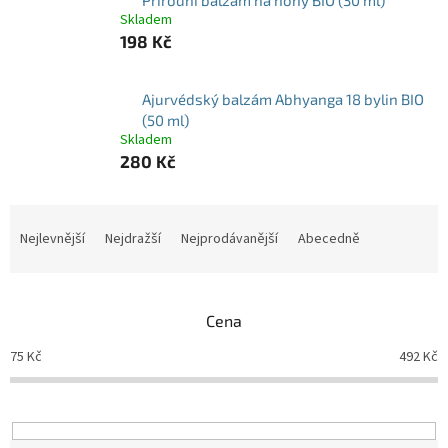
Skladem
198 Kč
Ajurvédský balzám Abhyanga 18 bylin BIO
(50 ml)
Skladem
280 Kč
Ř
a
Nejlevnější
Nejdražší
Nejprodávanější
Abecedně
z
e
n
Cena
í
p
75
Kč
492
Kč
r
o
d
u