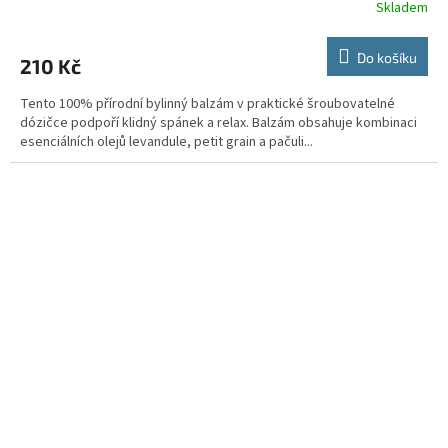
Skladem
Do košíku
210 Kč
Tento 100% přírodní bylinný balzám v praktické šroubovatelné
dózičce podpoří klidný spánek a relax. Balzám obsahuje kombinaci
esenciálních olejů levandule, petit grain a pačuli...