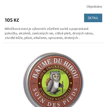
Objednáno
DETAIL
105 Kč
Měsíčková mast je výborná k ošetření suché a popraskané
pokožky, ekzémů, zanícených ran, citlivé pleti, drsných rukou,
ztvrdlé kůže, plísní, otlačenin, opruzenin, drobných...