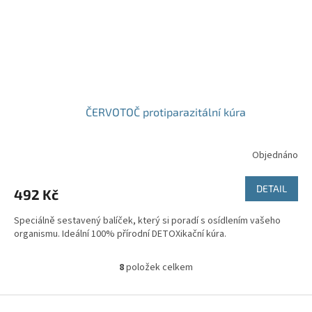
ČERVOTOČ protiparazitální kúra
Objednáno
DETAIL
492 Kč
Speciálně sestavený balíček, který si poradí s osídlením vašeho
organismu. Ideální 100% přírodní DETOXikační kúra.
8
položek celkem
O
v
l
Z