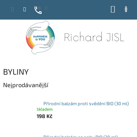
Přejít
NÁKUP
CZK
na
obsah
KOŠÍK
BYLINY
Nejprodávanější
Přírodní balzám proti svědění BIO (30 ml)
Skladem
198 Kč
Přírodní balzám na nohy BIO (30 ml)