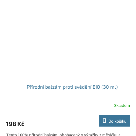
Přírodní balzám proti svědění BIO (30 ml)
Skladem
Do košíku
198 Kč
Tento 100% přírodní balzám, obohacený o výtažky z měsíčku a