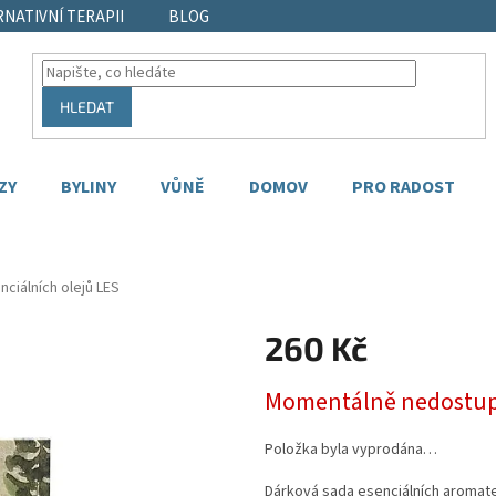
RNATIVNÍ TERAPII
BLOG
HLEDAT
ZY
BYLINY
VŮNĚ
DOMOV
PRO RADOST
nciálních olejů LES
260 Kč
Měrná
Momentálně nedostu
cena:
Položka byla vyprodána…
Dárková sada esenciálních aromater