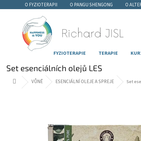
Přejít
O FYZIOTERAPII
O PANGU SHENGONG
O ALTE
na
obsah
FYZIOTERAPIE
TERAPIE
KUR
Set esenciálních olejů LES
Domů
VŮNĚ
ESENCIÁLNÍ OLEJE A SPREJE
Set ese