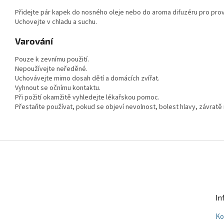
Přidejte pár kapek do nosného oleje nebo do aroma difuzéru pro pro
Uchovejte v chladu a suchu.
Varování
Pouze k zevnímu použití.
Nepoužívejte neředěné.
Uchovávejte mimo dosah dětí a domácích zvířat.
Vyhnout se očnímu kontaktu.
Při požití okamžitě vyhledejte lékařskou pomoc.
Přestaňte používat, pokud se objeví nevolnost, bolest hlavy, závratě
Z
á
p
a
t
In
í
Ko