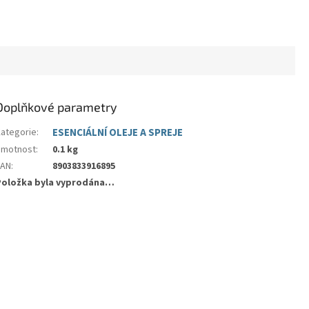
Doplňkové parametry
Kategorie
:
ESENCIÁLNÍ OLEJE A SPREJE
Hmotnost
:
0.1 kg
EAN
:
8903833916895
Položka byla vyprodána…