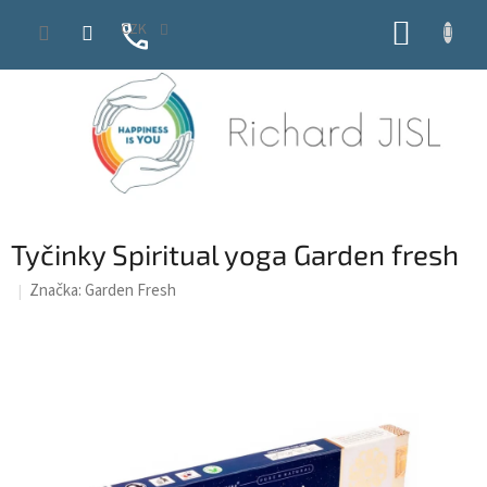
Přejít
NÁKUP
CZK
na
obsah
KOŠÍK
Tyčinky Spiritual yoga Garden fresh
Značka:
Garden Fresh