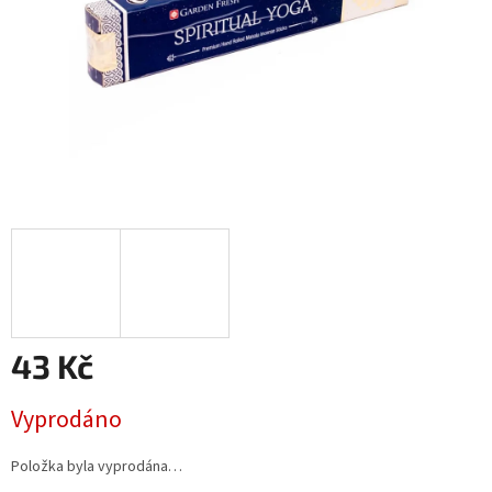
43 Kč
Měrná
Vyprodáno
cena:
Položka byla vyprodána…