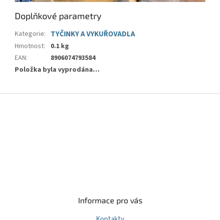
Doplňkové parametry
Kategorie
:
TYČINKY A VYKUŘOVADLA
Hmotnost
:
0.1 kg
EAN
:
8906074793584
Položka byla vyprodána…
Z
á
p
a
t
í
Informace pro vás
Kontakty