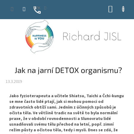
Přejít
NÁKUP
CZK
na
obsah
KOŠÍK
Jak na jarní DETOX organismu?
13.3.2019
Jako fyzioterapeuta a učitele Shiatsu, Taichi a Čchi-kungu
se mne často lidé ptají, jak si mohou pomoci od
zdravotních obtíží sami. Jedním z účinných způsobů je
očista těla. Ve většině tradic na světě to byla normální
praxe, že v období rovnodennosti a Slunovratu lidé
usnadňovali svému tělu přechod na letní, popř. zimní
režim půsty a očistou těla, tedy i mysli. Dnes se zdá, že