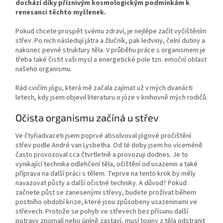
dochází díky příznivým kosmologickým podmínkám k
renesanci těchto myšlenek.
Pokud chcete prospět svému zdraví, je nejlépe začít vyčištěním
střev. Po nich následují játra a žlučník, pak ledviny, čelní dutiny a
nakonec pevné struktury těla. V průběhu práce s organismem je
třeba také čistit vaši mysl a energetické pole tzn. emoční oblast
našeho organismu.
Rád cvičím jógu, která mě začala zajímat už v mých dvanácti
letech, kdy jsem objevil literaturu o józe v knihovně mých rodičů.
Očista organismu začíná u střev
Ve čtyřiadvaceti jsem poprvé absolvoval jógové pročištění
střev podle André van Lysbetha. Od té doby jsem ho víceméně
často provozoval cca čtvrtletně a provozuji dodnes. Je to
vynikající technika odlehčení těla, očištění od usazenin a také
příprava na další práci s tělem. Teprve na tento krok by měly
navazovat půsty a další očistné techniky. A důvod? Pokud
začnete půst se zanesenými střevy, budete prožívat během
postního období krize, které jsou způsobeny usazeninami ve
střevech. Protože se pohyb ve střevech bez přísunu další
potravy zpomalí nebo úplně zastaví, musí toxiny z těla odstranit