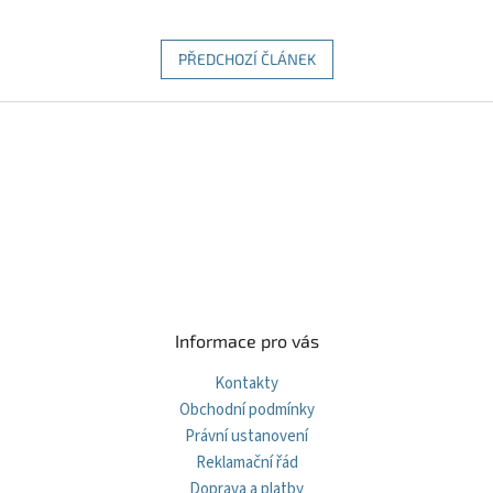
PŘEDCHOZÍ ČLÁNEK
Z
á
p
a
t
í
Informace pro vás
Kontakty
Obchodní podmínky
Právní ustanovení
Reklamační řád
Doprava a platby