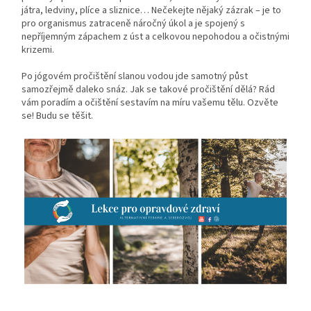
játra, ledviny, plíce a sliznice… Nečekejte nějaký zázrak – je to
pro organismus zatraceně náročný úkol a je spojený s
nepříjemným zápachem z úst a celkovou nepohodou a očistnými
krizemi.
Po jógovém pročištění slanou vodou jde samotný půst
samozřejmě daleko snáz. Jak se takové pročištění dělá? Rád
vám poradím a očištění sestavím na míru vašemu tělu. Ozvěte
se! Budu se těšit.