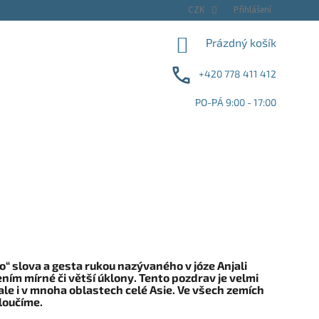
CZK
Přihlášení
NÁKUPNÍ
Prázdný košík
KOŠÍK
+420 778 411 412
PO-PÁ 9:00 - 17:00
“ slova a gesta rukou nazývaného v józe Anjali
ním mírné či větší úklony. Tento pozdrav je velmi
ale i v mnoha oblastech celé Asie. Ve všech zemích
 loučíme.