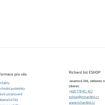
Richard Jisl ESHOP
formace pro vás
Jasanová 256, Jablonec n
ntakty
Liberec
chodní podmínky
+420 778 411 412
ávní ustanovení
eshop@richardjisl.cz
klamační řád
www.richardjisl.cz