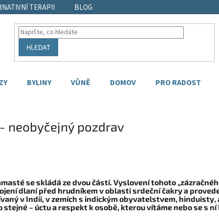
RNATIVNÍ TERAPII
BLOG
HLEDAT
ZY
BYLINY
VŮNĚ
DOMOV
PRO RADOST
- neobyčejný pozdrav
masté se skládá ze dvou částí. Vyslovení tohoto „zázračného
jení dlaní před hrudníkem v oblasti srdeční čakry a provede
vaný v Indii, v zemích s indickým obyvatelstvem, hinduisty, 
o stejné – úctu a respekt k osobě, kterou vítáme nebo se s ní