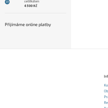
certifikátem
4 500 Kč
Přijímáme online platby
Z
á
p
a
t
In
í
Ko
Ob
Pr
Re