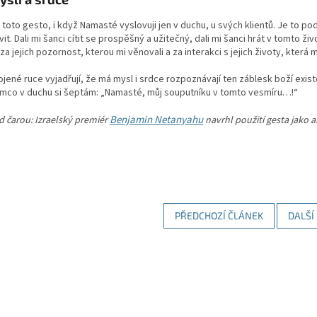
toto gesto, i když Namasté vyslovuji jen v duchu, u svých klientů. Je to po
vit. Dali mi šanci cítit se prospěšný a užitečný, dali mi šanci hrát v tomto 
za jejich pozornost, kterou mi věnovali a za interakci s jejich životy, kter
ojené ruce vyjadřují, že má mysl i srdce rozpoznávají ten záblesk boží exis
tímco v duchu si šeptám: „Namasté, můj souputníku v tomto vesmíru…!“
Benjamin Netanyahu
 čarou: Izraelský premiér
navrhl použití gesta jako 
PŘEDCHOZÍ ČLÁNEK
DALŠÍ