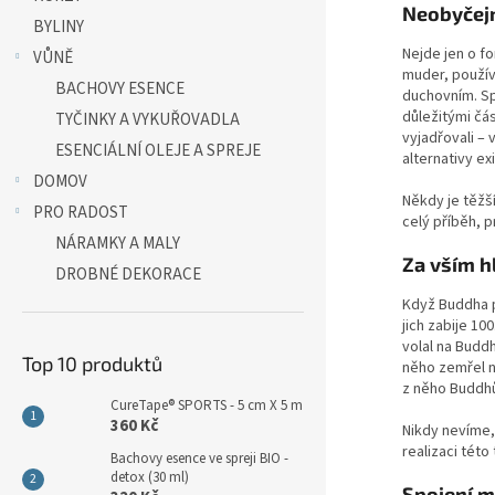
a
Neobyčejn
BYLINY
n
Nejde jen o f
e
VŮNĚ
muder, použív
l
BACHOVY ESENCE
duchovním. Sp
důležitými čá
TYČINKY A VYKUŘOVADLA
vyjadřovali –
ESENCIÁLNÍ OLEJE A SPREJE
alternativy ex
DOMOV
Někdy je těžš
PRO RADOST
celý příběh, 
NÁRAMKY A MALY
Za vším h
DROBNÉ DEKORACE
Když Buddha p
jich zabije 10
volal na Budd
Top 10 produktů
něho zemřel n
z něho Buddhů
CureTape® SPORTS - 5 cm X 5 m
360 Kč
Nikdy nevíme,
realizaci tét
Bachovy esence ve spreji BIO -
detox (30 ml)
Spojení m