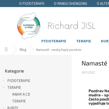
Přejít
O FYZIOTERAPII
O PANGU SHENGONG
O ALTE
na
obsah
FYZIOTERAPIE
TERAPIE
KUR
Domů
Blog
Namasté - neobyčejný pozdrav
P
Namasté 
o
Přeskočit
s
Kategorie
kategorie
18.9.2022
t
r
FYZIOTERAPIE
a
TERAPIE
n
Pozdrav Na
n
KNIHY A CD
mudra – spo
často použí
í
TERAPIE
vyjadřuje t
p
KURZY