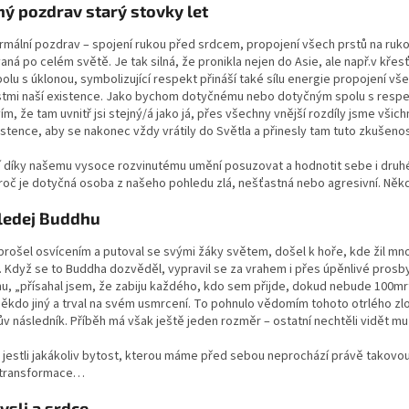
ý pozdrav starý stovky let
ormální pozdrav – spojení rukou před srdcem, propojení všech prstů na ruko
aná po celém světě. Je tak silná, že pronikla nejen do Asie, ale např.v kře
olu s úklonou, symbolizující respekt přináší také sílu energie propojení v
stmi naší existence. Jako bychom dotyčnému nebo dotyčným spolu s respe
 vím, že tam uvnitř jsi stejný/á jako já, přes všechny vnější rozdíly jsme 
istence, aby se nakonec vždy vrátily do Světla a přinesly tam tuto zkušenos
í díky našemu vysoce rozvinutému umění posuzovat a hodnotit sebe i druh
proč je dotyčná osoba z našeho pohledu zlá, nešťastná nebo agresivní. Něk
ledej Buddhu
rošel osvícením a putoval se svými žáky světem, došel k hoře, kde žil mnoh
0. Když se to Buddha dozvěděl, vypravil se za vrahem i přes úpěnlivé prosby 
hu, „přísahal jsem, že zabiju každého, kdo sem přijde, dokud nebude 100mr
ěkdo jiný a trval na svém usmrcení. To pohnulo vědomím tohoto otrlého zlo
v následník. Příběh má však ještě jeden rozměr – ostatní nechtěli vidět mu
 jestli jakákoliv bytost, kterou máme před sebou neprochází právě takovou 
o transformace…
ysli a srdce