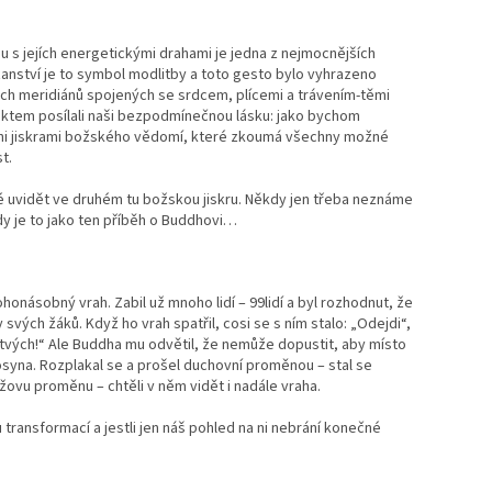
u s jejích energetickými drahami je jedna z nejmocnějších
sťanství je to symbol modlitby a toto gesto bylo vyhrazeno
šech meridiánů spojených se srdcem, plícemi a trávením-těmi
ktem posílali naši bezpodmínečnou lásku: jako bychom
všichni jiskrami božského vědomí, které zkoumá všechny možné
t.
é uvidět ve druhém tu božskou jiskru. Někdy jen třeba neznáme
dy je to jako ten příběh o Buddhovi…
onásobný vrah. Zabil už mnoho lidí – 99lidí a byl rozhodnut, že
svých žáků. Když ho vrah spatřil, cosi se s ním stalo: „Odejdi“,
tvých!“ Ale Buddha mu odvětil, že nemůže dopustit, aby místo
syna. Rozplakal se a prošel duchovní proměnou – stal se
žovu proměnu – chtěli v něm vidět i nadále vraha.
transformací a jestli jen náš pohled na ni nebrání konečné