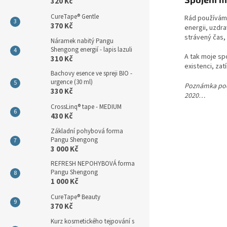
320 Kč
CureTape® Gentle
Rád používám 
370 Kč
energii, uzdra
strávený čas, 
Náramek nabitý Pangu
Shengong energií - lapis lazuli
A tak moje sp
310 Kč
existenci, za
Bachovy esence ve spreji BIO -
urgence (30 ml)
Poznámka pod
330 Kč
2020…
CrossLinq® tape - MEDIUM
430 Kč
Základní pohybová forma
Pangu Shengong
3 000 Kč
REFRESH NEPOHYBOVÁ forma
Pangu Shengong
1 000 Kč
CureTape® Beauty
370 Kč
Kurz kosmetického tejpování s