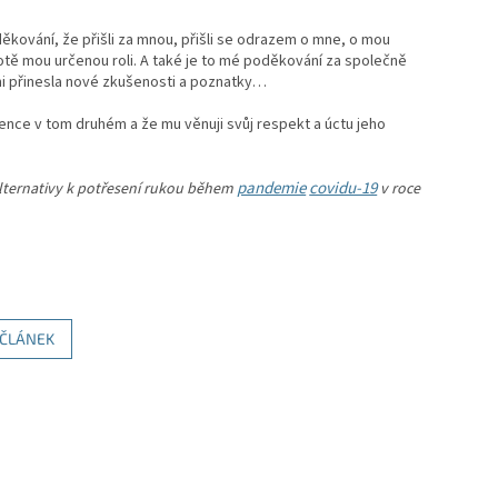
děkování, že přišli za mnou, přišli se odrazem o mne, o mou
životě mou určenou roli. A také je to mé poděkování za společně
á mi přinesla nové zkušenosti a poznatky…
tence v tom druhém a že mu věnuji svůj respekt a úctu jeho
pandemie
covidu-19
alternativy k potřesení rukou během
v roce
 ČLÁNEK