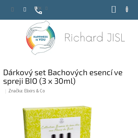
Přejít
NÁKUP
CZK
na
obsah
KOŠÍK
Dárkový set Bachových esencí ve
spreji BIO (3 x 30ml)
Značka:
Elixirs & Co