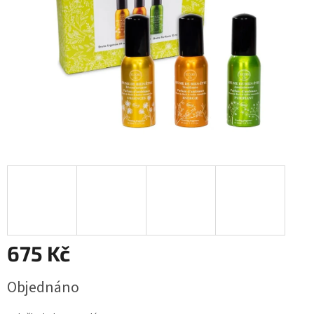
675 Kč
Měrná
Objednáno
cena: