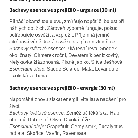
Bachovy esence ve spreji BIO - urgence (30 ml)
Přináší okamžitou úlevu, zmírňuje napětí či bolest při
náhlých obtížích.
Zároveň výborně funguje, pokud
potřebujete osvěžit a vzpružit. Příjemná jemně
citrónová vůně, která osvěžuje a přitom zklidňuje.
Bachovy květové esence:
Bílá lesní réva, Snědek
okoličnatý, Chmerek roční, Devaterník penízkovitý,
Netýkavka žlázonosná, Plané jablko, Slíva třešňová.
Esenciální oleje:
Sauge Sclarée, Máta, Levandule,
Exotická verbena.
Bachovy esence ve spreji BIO - energie (30 ml)
Napomáhá znovu získat energii, vitalitu a nadšení pro
život.
Bachovy květové esence:
Zeměžluč lékářská, Habr
obecný, Dub letní, Oliva, Divoká růže.
Esenciální oleje:
Grapefruit, Černý smrk, Eucalyptus
radiata, Skořice, Vavřín, Ravensara.