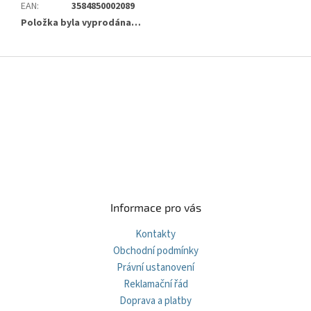
EAN
:
3584850002089
Položka byla vyprodána…
Z
á
p
a
t
í
Informace pro vás
Kontakty
Obchodní podmínky
Právní ustanovení
Reklamační řád
Doprava a platby