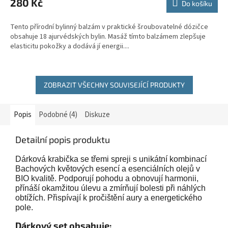
280 Kč
Do košíku
Tento přírodní bylinný balzám v praktické šroubovatelné dózičce
obsahuje 18 ajurvédských bylin. Masáž tímto balzámem zlepšuje
elasticitu pokožky a dodává jí energii....
ZOBRAZIT VŠECHNY SOUVISEJÍCÍ PRODUKTY
Popis
Podobné (4)
Diskuze
Detailní popis produktu
Dárková krabička se třemi spreji s unikátní kombinací
Bachových květových esencí a esenciálních olejů v
BIO kvalitě. Podporují pohodu a obnovují harmonii,
přínáší okamžitou úlevu a zmírňují bolesti při náhlých
obtížích. Přispívají k pročištění aury a energetického
pole.
Dárkový set obsahuje: