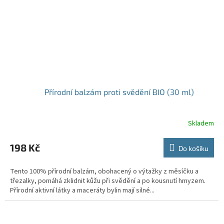
Přírodní balzám proti svědění BIO (30 ml)
Skladem
198 Kč
Do košíku
Tento 100% přírodní balzám, obohacený o výtažky z měsíčku a
třezalky, pomáhá zklidnit kůžu při svědění a po kousnutí hmyzem.
Přírodní aktivní látky a maceráty bylin mají silné...