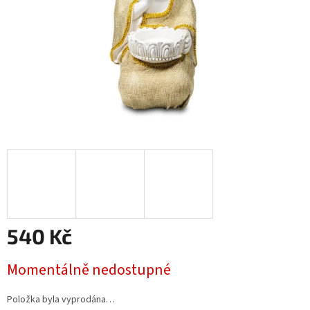
540 Kč
Měrná
Momentálně nedostupné
cena:
Položka byla vyprodána…