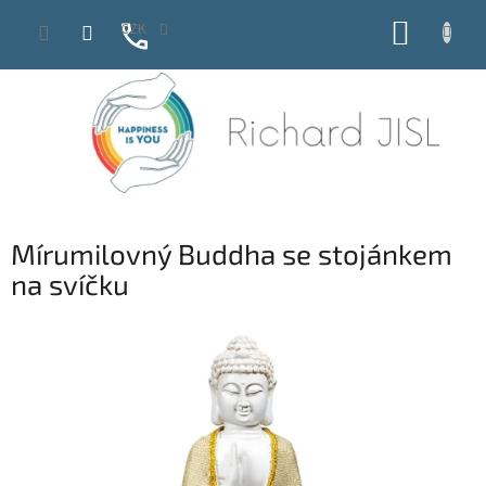
Přejít
NÁKUP
CZK
na
obsah
KOŠÍK
Mírumilovný Buddha se stojánkem
na svíčku