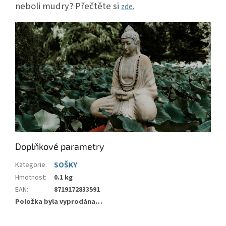
neboli mudry? Přečtěte si
zde.
Doplňkové parametry
Kategorie
:
SOŠKY
Hmotnost
:
0.1 kg
EAN
:
8719172833591
Položka byla vyprodána…