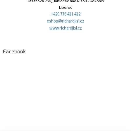
Jasanová 256, Jablonec nad Nisou - Kokonín
Liberec
+420 778 411 412
eshop@richardjisl.cz
www.richardjisl.cz
Facebook