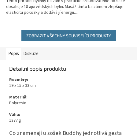
Tento přírodní bylinný balzám v praktické šroubovatelné dózičce
obsahuje 18 ajurvédských bylin. Masáž tímto balzámem zlepšuje
elasticitu pokožky a dodává jí energii....
ZOBRAZIT VŠECHNY SOUVISEJÍCÍ PRODUKTY
Popis
Diskuze
Detailní popis produktu
Rozměry:
19 x 15 x 33 cm
Materiál:
Polyresin
Váha:
1377 g
Co znamenají u sošek Buddhy jednotlivá gesta