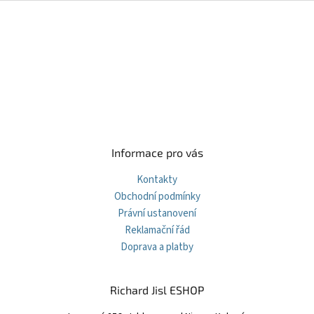
Z
á
p
a
t
í
Informace pro vás
Kontakty
Obchodní podmínky
Právní ustanovení
Reklamační řád
Doprava a platby
Richard Jisl ESHOP