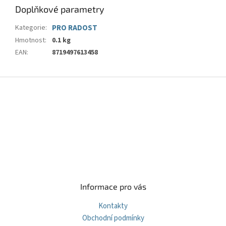
Doplňkové parametry
Kategorie
:
PRO RADOST
Hmotnost
:
0.1 kg
EAN
:
8719497613458
Z
á
p
a
t
í
Informace pro vás
Kontakty
Obchodní podmínky