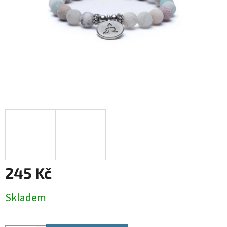
245 Kč
Měrná
Skladem
cena: