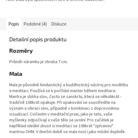
Popis
Podobné (4)
Diskuze
Detailní popis produktu
Rozměry
Průměr náramku je zhruba 7 cm.
Mala
Mala je původně hinduistický a buddhistický nástroj pro modlitbu
a meditaci. Používá se k počítání manter během meditace.
Mantra je sbírka slov, často ze sanskrtu, která se několikrát -
tradičně 108krát opakuje. Při opakování se soustředíte na
význam a vibraci slov, případně v kombinaci s doprovodnou
vizualizací. Cvičením v meditační praxi, jako je tato, vaše
myšlenky odpočívají a vaše tělo se uvolní. Pro začátek je
například ideální zkusit si meditaci se 108krát "zpívanou"
mantrou OHM. V dnešní době se mala nosí i jako módní doplněk.