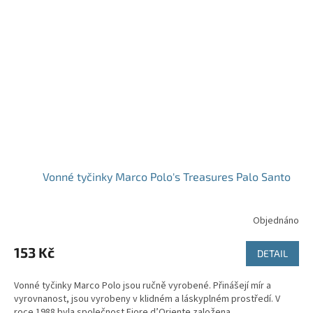
Vonné tyčinky Marco Polo's Treasures Palo Santo
Objednáno
153 Kč
DETAIL
Vonné tyčinky Marco Polo jsou ručně vyrobené. Přinášejí mír a
vyrovnanost, jsou vyrobeny v klidném a láskyplném prostředí. V
roce 1988 byla společnost Fiore d’Oriente založena...