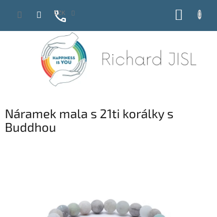
Přejít
NÁKUP
CZK
na
obsah
KOŠÍK
Náramek mala s 21ti korálky s
Buddhou