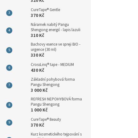
320 Kč
CureTape® Gentle
370 Kč
Náramek nabitý Pangu
Shengong energií - lapis lazuli
310 Kč
Bachovy esence ve spreji BIO -
urgence (30 ml)
330 Kč
CrossLinq® tape - MEDIUM
430 Kč
Základní pohybová forma
Pangu Shengong
3 000 Kč
REFRESH NEPOHYBOVÁ forma
Pangu Shengong
1 000 Kč
CureTape® Beauty
370 Kč
Kurz kosmetického tejpování s