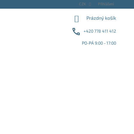
CZK
Přihlášení
NÁKUPNÍ
Prázdný košík
KOŠÍK
+420 778 411 412
PO-PÁ 9:00 - 17:00