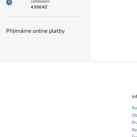
certifikátem
4 500 Kč
Přijímáme online platby
Z
á
p
a
t
In
í
Ko
Ob
Pr
Re