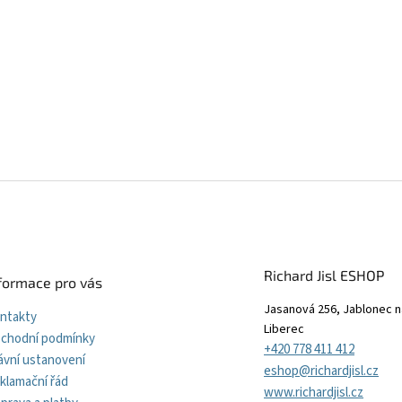
Richard Jisl ESHOP
formace pro vás
Jasanová 256, Jablonec n
ntakty
Liberec
chodní podmínky
+420 778 411 412
ávní ustanovení
eshop@richardjisl.cz
klamační řád
www.richardjisl.cz