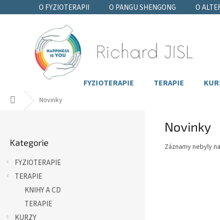
Přejít
O FYZIOTERAPII
O PANGU SHENGONG
O ALTE
na
obsah
FYZIOTERAPIE
TERAPIE
KUR
Domů
Novinky
P
Novinky
o
Přeskočit
s
Kategorie
kategorie
t
Záznamy nebyly na
r
FYZIOTERAPIE
a
TERAPIE
n
n
KNIHY A CD
í
TERAPIE
p
KURZY