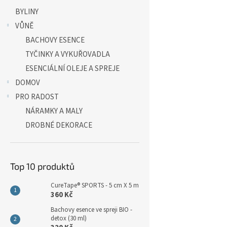
a
BYLINY
n
e
VŮNĚ
l
BACHOVY ESENCE
TYČINKY A VYKUŘOVADLA
ESENCIÁLNÍ OLEJE A SPREJE
DOMOV
PRO RADOST
NÁRAMKY A MALY
DROBNÉ DEKORACE
Top 10 produktů
CureTape® SPORTS - 5 cm X 5 m
360 Kč
Bachovy esence ve spreji BIO -
detox (30 ml)