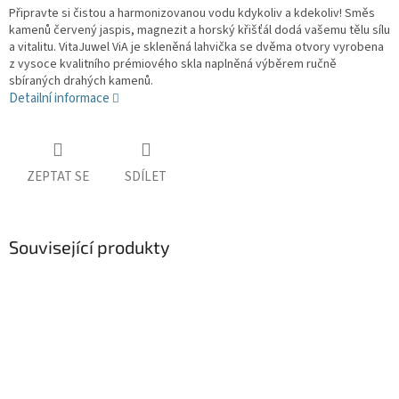
Připravte si čistou a harmonizovanou vodu kdykoliv a kdekoliv! Směs
kamenů červený jaspis, magnezit a horský křišťál dodá vašemu tělu sílu
a vitalitu. VitaJuwel ViA je skleněná lahvička se dvěma otvory vyrobena
z vysoce kvalitního prémiového skla naplněná výběrem ručně
sbíraných drahých kamenů.
Detailní informace
ZEPTAT SE
SDÍLET
Související produkty