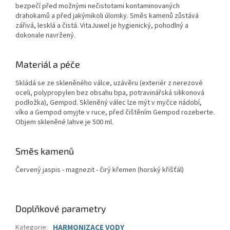
bezpečí před možnými nečistotami kontaminovaných
drahokamů a před jakýmikoli úlomky. Směs kamenů zůstává
zářivá, lesklá a čistá.
VitaJuwel je hygienický, pohodlný a
dokonale navržený.
Materiál a péče
Skládá se ze skleněného válce, uzávěru (exteriér z nerezové
oceli, polypropylen bez obsahu bpa, potravinářská silikonová
podložka), Gempod. Skleněný válec lze mýt v myčce nádobí,
víko a Gempod omyjte v ruce, před čištěním Gempod rozeberte.
Objem skleněné lahve je 500 ml.
Směs kamenů
Červený jaspis - magnezit - čirý křemen (horský křišťál)
Doplňkové parametry
Kategorie
:
HARMONIZACE VODY