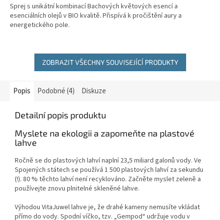
Sprej s unikátní kombinací Bachových květových esencí a
esenciálních olejů v BIO kvalitě. Přispívá k pročištění aury a
energetického pole.
ZOBRAZIT VŠECHNY SOUVISEJÍCÍ PRODUKTY
Popis
Podobné (4)
Diskuze
Detailní popis produktu
Myslete na ekologii a zapomeňte na plastové
lahve
Ročně se do plastových lahví naplní 23,5 miliard galonů vody. Ve
Spojených státech se používá 1 500 plastových lahví za sekundu
(!). 80 % těchto lahví není recyklováno. Začněte myslet zeleně a
používejte znovu plnitelné skleněné lahve.
Výhodou VitaJuwel lahve je, že drahé kameny nemusíte vkládat
přímo do vody. Spodní víčko, tzv. „Gempod“ udržuje vodu v