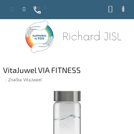
Přejít
NÁKUP
CZK
na
obsah
KOŠÍK
VitaJuwel VIA FITNESS
Značka:
VitaJuwel