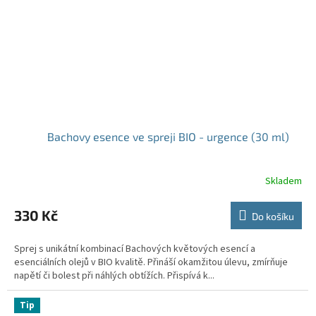
Bachovy esence ve spreji BIO - urgence (30 ml)
Skladem
330 Kč
Do košíku
Sprej s unikátní kombinací Bachových květových esencí a
esenciálních olejů v BIO kvalitě. Přináší okamžitou úlevu, zmírňuje
napětí či bolest při náhlých obtížích. Přispívá k...
Tip