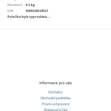
Hmotnost
:
0.1 kg
EAN
:
4260228310527
Položka byla vyprodána…
Z
á
p
a
t
í
Informace pro vás
Kontakty
Obchodní podmínky
Právní ustanovení
Reklamační řád