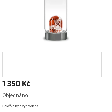
1 350 Kč
Měrná
Objednáno
cena:
Položka byla vyprodána…