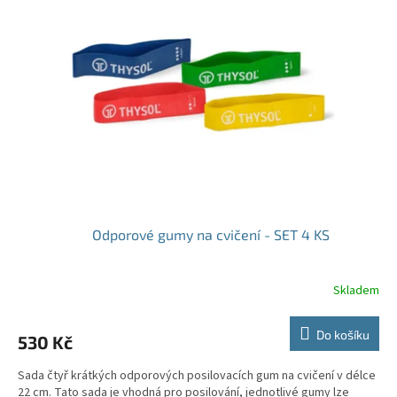
i
r
s
o
p
d
r
u
o
k
d
t
u
ů
k
t
ů
Odporové gumy na cvičení - SET 4 KS
Skladem
Do košíku
530 Kč
Sada čtyř krátkých odporových posilovacích gum na cvičení v délce
22 cm. Tato sada je vhodná pro posilování, jednotlivé gumy lze