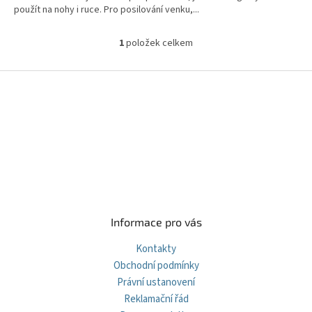
použít na nohy i ruce. Pro posilování venku,...
1
položek celkem
O
v
l
Z
á
á
d
p
a
a
c
t
í
í
p
r
v
k
y
v
Informace pro vás
ý
p
Kontakty
i
Obchodní podmínky
s
Právní ustanovení
u
Reklamační řád