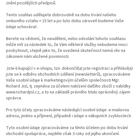
znění pozdějších předpisů.
Tento souhlas udělujete dobrovolně na dobu trvání našeho
smluvního vztahu + 15 let a po tuto dobu zároveň budeme Vaše
údaje uchovávat.
Berete na vědomí, že neudělení, nebo odvolání tohoto souhlasu
může mít za následek to, že Vám některé služby nebudeme moci
poskytnout, stejně jako to, že uvedená skutečnost nemá vliv na
zákonem nám uložené povinnosti.
Jste-li kupující v e-shopu, tzn. dokončil(a) jste registraci a přihlásil(a)
jste se k odběru obchodních sdělení (newsletterů), zpracováváme
Vaše osobní údaje k marketingovým účelům společnosti Mgr.
Richard Jisl, tj. zejména za účelem nabízení dalšího zboží z nabídky
www.richardjisl.cz, a to na základě právního titulu oprávněný zájem
správce.
Pro tyto účely zpracováváme následující osobní údaje: e-mailovou
adresu, jméno a příjmení, případně i údaje o nákupních zvyklostech.
Tyto osobní údaje zpracováváme za tímto účelem po dobu trvání
obchodní spolupráce, nejdéle však 3 roky od jejího ukončení.