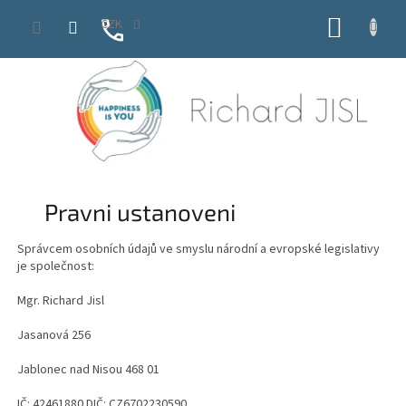
Přejít
NÁKUP
CZK
na
obsah
KOŠÍK
Pravni ustanoveni
Správcem osobních údajů ve smyslu národní a evropské legislativy
je společnost:
Mgr. Richard Jisl
Jasanová 256
Jablonec nad Nisou 468 01
IČ: 42461880 DIČ: CZ6702230590