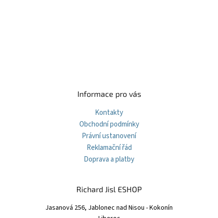
á
p
a
t
í
Informace pro vás
Kontakty
Obchodní podmínky
Právní ustanovení
Reklamační řád
Doprava a platby
Richard Jisl ESHOP
Jasanová 256, Jablonec nad Nisou - Kokonín