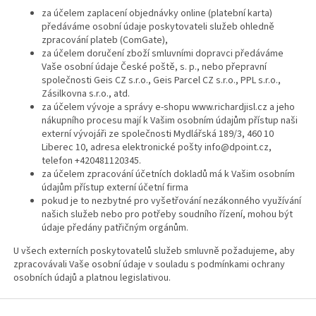
za účelem zaplacení objednávky online (platební karta)
předáváme osobní údaje poskytovateli služeb ohledně
zpracování plateb (ComGate),
za účelem doručení zboží smluvními dopravci předáváme
Vaše osobní údaje České poště, s. p., nebo přepravní
společnosti Geis CZ s.r.o., Geis Parcel CZ s.r.o., PPL s.r.o.,
Zásilkovna s.r.o., atd.
za účelem vývoje a správy e-shopu www.richardjisl.cz a jeho
nákupního procesu mají k Vašim osobním údajům přístup naši
externí vývojáři ze společnosti Mydlářská 189/3, 460 10
Liberec 10, adresa elektronické pošty info@dpoint.cz,
telefon +420481120345.
za účelem zpracování účetních dokladů má k Vašim osobním
údajům přístup externí účetní firma
pokud je to nezbytné pro vyšetřování nezákonného využívání
našich služeb nebo pro potřeby soudního řízení, mohou být
údaje předány patřičným orgánům.
U všech externích poskytovatelů služeb smluvně požadujeme, aby
zpracovávali Vaše osobní údaje v souladu s podmínkami ochrany
osobních údajů a platnou legislativou.
Z