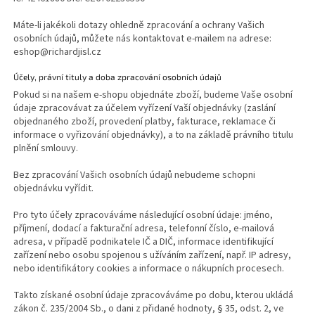
Máte-li jakékoli dotazy ohledně zpracování a ochrany Vašich
osobních údajů, můžete nás kontaktovat e-mailem na adrese:
eshop@richardjisl.cz
Účely, právní tituly a doba zpracování osobních údajů
Pokud si na našem e-shopu objednáte zboží, budeme Vaše osobní
údaje zpracovávat za účelem vyřízení Vaší objednávky (zaslání
objednaného zboží, provedení platby, fakturace, reklamace či
informace o vyřizování objednávky), a to na základě právního titulu
plnění smlouvy.
Bez zpracování Vašich osobních údajů nebudeme schopni
objednávku vyřídit.
Pro tyto účely zpracováváme následující osobní údaje: jméno,
příjmení, dodací a fakturační adresa, telefonní číslo, e-mailová
adresa, v případě podnikatele IČ a DIČ, informace identifikující
zařízení nebo osobu spojenou s užíváním zařízení, např. IP adresy,
nebo identifikátory cookies a informace o nákupních procesech.
Takto získané osobní údaje zpracováváme po dobu, kterou ukládá
zákon č. 235/2004 Sb., o dani z přidané hodnoty, § 35, odst. 2, ve