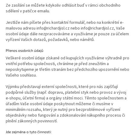
Ze zasílání se můžete kdykoliv odhlásit buď v rámci obchodního
sdělení v patičce emailu.
Jestliže nám píšete přes kontaktní formulář, nebo na konkrétní e-
mailovou adresu info@richardjisl.cz nebo info@richardjisl.cz, Vaše
osobní údaje dále nezpracováváme a využíváme je pouze za účelem
vyřízení Vašich dotazů, požadavků, nebo námětů.
Přenos osobních údajů
Veškeré osobní údaje získané od kupujících využíváme výhradně pro
vnitřní potřebu společnosti, chráníme je před zneužitím a
neposkytujeme je třetím stranám bez předchozího upozornění nebo
Vašeho souhlasu.
Výjimku představují externí společnosti, které pro nás zajišťují
podpůrné služby (např. dopravu, platební styk nebo provoz a vývoj
e-shopu, účetní firma) a orgány státní moci. Těmto společnostem a
úřadům Vaše osobní údaje poskytnout můžeme či musíme v
minimálním rozsahu, který je nutný pro bezproblémové vyřízení
objednávky nebo fungování a zdokonalování nákupního procesu či
plnění zákonných povinností.
Jde zejména o tyto činnosti: