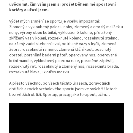
uvědomil, čím vším jsem si prošel během mé sportovní
kariéry a užasl jsem.
Výčet mých zranění ze sportu je vcelku impozantní:
Zlomený a vykloubený palec u nohy, zlomený a omrzlý malíček u
nohy, výrony obou kotníků, vykloubené koleno, přetržený
zkřížený vaz v koleni, rozseknuté koleno, rozseknuté stehno,
natržený zadní stehenní sval, potrhané vazy v kyčli, zlomená
žebra, rozseknuté rameno, zlomená kliční kost, posunutý
obratel, poraněná bederní páteř, operovaný nos, operované
krční mandle, vykloubený palec na ruce, poraněné zápěstí,
rozseknutý ret, rozseknutý a zlomený nos, rozseknutá brada,
rozseknutá hlava, 3x otřes mozku.
A přesto všechno, po všech těchto úrazech, zdravotních
obtížích a rocích vrcholového sportu jsem ve svých 53 letech
bez větších obtíží. Sportuji, pracuji jako terapeut, učím…