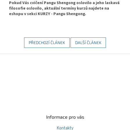
Pokud Vás cvičení Pangu Shengong oslovilo a jeho laskavá
filosofie oslovilo, aktuální termíny kurzů najdete na
eshopu v sekci KURZY - Pangu Shengong.
PŘEDCHOZÍ ČLÁNEK
DALŠÍ ČLÁNEK
Z
á
p
a
t
í
Informace pro vás
Kontakty