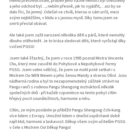
mému přesvědčování, průběh jeho vážné nemoci byl snesitelný
a jeho odchod byl…, nebím přesně, jak to vyjádřit,…asi by se
dalo říci, že jemný .Odešel ve chvíli, kterou si sám určil, mezi
svými nejbližšími, v klidu a s jasnou myslí. Díky tomu jsem se
smrti přestal obávat.
Ale také jsem zažil narození několika dětí u párů, které nemohly
dlouho otěhotnět. Je to krása sledovat děti, které vyrůstají díky
cvičení PGSG!
Jsem také šťastný, že jsem v roce 1995 poznal Mistra Vincenta
Chu, který mne zasvětil do Pohybové a Nepohybové formy
PGSG. Jsem velmi vděčný, že jsem se mohl poté setkat i s
Mistrem Ou WEN Weiem a jeho ženou Mandy a dcerou Olívií. Jsou
nádherná rodina a byl to nezapomenutelný zážitek strávit na
Pangu ranči s rodinou Pangu Shengong instruktorů několik
společných dnů - při každé vzpomínce na tento pobyt cítím
hřejivý pocit sounáležitosti, harmonie a míru.
Cítím, ze mým posláním je přiblížit Pangu Shengong čchi-kung
více lidem z Evropy. Umožnit lidem v dnešní uspěchané době
najít klid, harmonii a laskavost. Děkuji všem svým učitelům PGSG
v čele s Mistrem Ou! Děkuji Pangu!