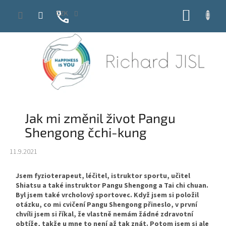
Přejít
NÁKUP
CZK
na
obsah
KOŠÍK
Jak mi změnil život Pangu
Shengong čchi-kung
11.9.2021
Jsem fyzioterapeut, léčitel, istruktor sportu, učitel
Shiatsu a také instruktor Pangu Shengong a Tai chi chuan.
Byl jsem také vrcholový sportovec. Když jsem si položil
otázku, co mi cvičení Pangu Shengong přineslo, v první
chvíli jsem si říkal, že vlastně nemám žádné zdravotní
obtíže, takže u mne to není až tak znát. Potom jsem si ale