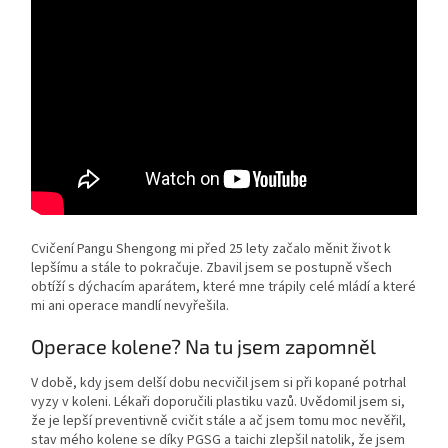
Cvičení Pangu Shengong mi před 25 lety začalo měnit život k
lepšímu a stále to pokračuje. Zbavil jsem se postupně všech
obtíží s dýchacím aparátem, které mne trápily celé mládí a které
mi ani operace mandlí nevyřešila.
Operace kolene? Na tu jsem zapomněl
V době, kdy jsem delší dobu necvičil jsem si při kopané potrhal
vyzy v koleni. Lékaři doporučili plastiku vazů. Uvědomil jsem si,
že je lepší preventivně cvičit stále a ač jsem tomu moc nevěřil,
stav mého kolene se díky PGSG a taichi zlepšil natolik, že jsem