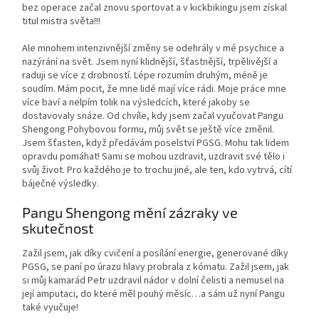
bez operace začal znovu sportovat a v kickbikingu jsem získal
titul mistra světa!!!
Ale mnohem intenzivnější změny se odehrály v mé psychice a
nazýrání na svět. Jsem nyní klidnější, šťastnější, trpělivější a
raduji se více z drobností. Lépe rozumím druhým, méně je
soudím. Mám pocit, že mne lidé mají více rádi. Moje práce mne
více baví a nelpím tolik na výsledcích, které jakoby se
dostavovaly snáze. Od chvíle, kdy jsem začal vyučovat Pangu
Shengong Pohybovou formu, můj svět se ještě více změnil.
Jsem šťasten, když předávám poselství PGSG. Mohu tak lidem
opravdu pomáhat! Sami se mohou uzdravit, uzdravit své tělo i
svůj život. Pro každého je to trochu jiné, ale ten, kdo vytrvá, cítí
báječné výsledky.
Pangu Shengong mění zázraky ve
skutečnost
Zažil jsem, jak díky cvičení a posílání energie, generované díky
PGSG, se paní po úrazu hlavy probrala z kómatu. Zažil jsem, jak
si můj kamarád Petr uzdravil nádor v dolní čelisti a nemusel na
její amputaci, do které měl pouhý měsíc…a sám už nyní Pangu
také vyučuje!