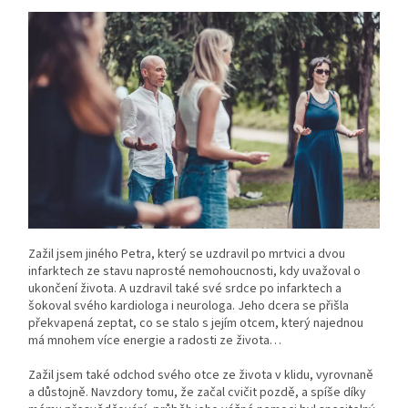
Zažil jsem jiného Petra, který se uzdravil po mrtvici a dvou
infarktech ze stavu naprosté nemohoucnosti, kdy uvažoval o
ukončení života. A uzdravil také své srdce po infarktech a
šokoval svého kardiologa i neurologa. Jeho dcera se přišla
překvapená zeptat, co se stalo s jejím otcem, který najednou
má mnohem více energie a radosti ze života…
Zažil jsem také odchod svého otce ze života v klidu, vyrovnaně
a důstojně. Navzdory tomu, že začal cvičit pozdě, a spíše díky