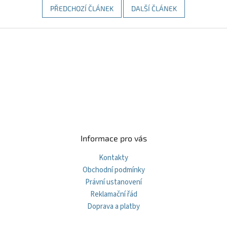
PŘEDCHOZÍ ČLÁNEK
DALŠÍ ČLÁNEK
Z
á
p
a
t
í
Informace pro vás
Kontakty
Obchodní podmínky
Právní ustanovení
Reklamační řád
Doprava a platby