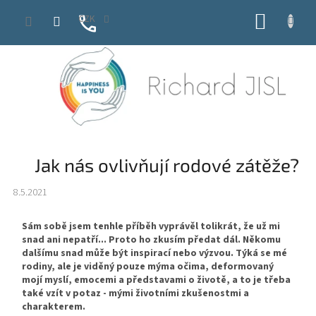
Přejít
NÁKUP
CZK
na
obsah
KOŠÍK
Jak nás ovlivňují rodové zátěže?
8.5.2021
Sám sobě jsem tenhle příběh vyprávěl tolikrát, že už mi
snad ani nepatří... Proto ho zkusím předat dál. Někomu
dalšímu snad může být inspirací nebo výzvou. Týká se mé
rodiny, ale je viděný pouze mýma očima, deformovaný
mojí myslí, emocemi a představami o životě, a to je třeba
také vzít v potaz - mými životními zkušenostmi a
charakterem.