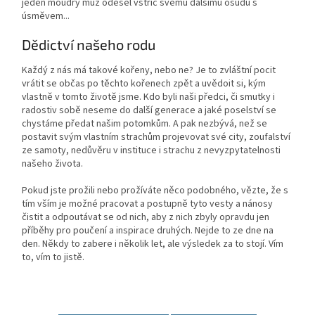
jeden moudrý muž odešel vstříc svému dalšímu osudu s
úsměvem...
Dědictví našeho rodu
Každý z nás má takové kořeny, nebo ne? Je to zvláštní pocit
vrátit se občas po těchto kořenech zpět a uvědoit si, kým
vlastně v tomto životě jsme. Kdo byli naši předci, či smutky i
radostiv sobě neseme do další generace a jaké poselství se
chystáme předat našim potomkům. A pak nezbývá, než se
postavit svým vlastním strachům projevovat své city, zoufalství
ze samoty, nedůvěru v instituce i strachu z nevyzpytatelnosti
našeho života.
Pokud jste prožili nebo prožíváte něco podobného, vězte, že s
tím vším je možné pracovat a postupně tyto vesty a nánosy
čistit a odpoutávat se od nich, aby z nich zbyly opravdu jen
příběhy pro poučení a inspirace druhých. Nejde to ze dne na
den. Někdy to zabere i několik let, ale výsledek za to stojí. Vím
to, vím to jistě.