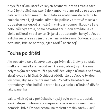
Kdysi žila dívka, která ve svých šestnácti letech ztratila otce,
který byl totálně nasazený do Hamburku a zmizel beze stopy po
náletech na toto město. Jeho tělo se nikdy nenašlo. Rok na to
zmizela dívce i její matka. Německá policie v Ostravě mluvila o
podezření na loupež a možném viníkovi - domovníkovi. Než ale
celou věc vyšetřila, přišlo osvobození Rudou armádou a ve
vleku událostí ztratil tento čin jaksi opodstatnění ho vyšetřovat
a dívka zůstala se svým bratrem na světě sama. Do konce života
nezjistila, kde se ostatky jejich rodičů nacházejí.
Touha po dítěti
Ale posuňme se v časové ose vyprávění dál. Z dívky se stala
matka a manželka a narodil se jí krásný, zdravý syn. Ale ona
celým svým srdcem toužila po holčičce. Aby o ní mohla pečovat,
zkrášlovat ji a hýčkat. O chlapci věděla, že potřebuje tvrdou
výchovu, aby se v životě neztratil. Po několika letech se jí
opravdu vysněná holčička narodila a vyrostlo z ní krásné děvče
jako panenka.
Jak to však bývá v pohádkách, když jí bylo osm let, dostala
zánět slepého střeva a po nepovedené operaci v nemocnici
zemřela, když jí v noci cestou na toaletu praskly stehy... Její