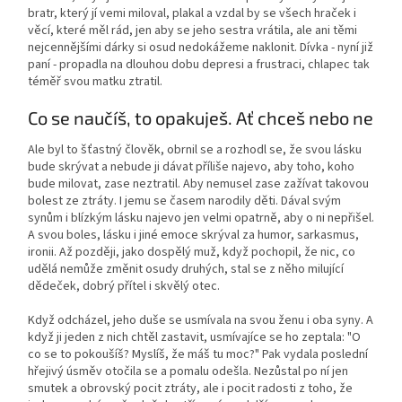
bratr, který jí vemi miloval, plakal a vzdal by se všech hraček i
věcí, které měl rád, jen aby se jeho sestra vrátila, ale ani těmi
nejcennějšími dárky si osud nedokážeme naklonit. Dívka - nyní již
paní - propadla na dlouhou dobu depresi a frustraci, chlapec tak
téměř svou matku ztratil.
Co se naučíš, to opakuješ. Ať chceš nebo ne
Ale byl to šťastný člověk, obrnil se a rozhodl se, že svou lásku
bude skrývat a nebude ji dávat příliše najevo, aby toho, koho
bude milovat, zase neztratil. Aby nemusel zase zažívat takovou
bolest ze ztráty. I jemu se časem narodily děti. Dával svým
synům i blízkým lásku najevo jen velmi opatrně, aby o ni nepřišel.
A svou boles, lásku i jiné emoce skrýval za humor, sarkasmus,
ironii. Až později, jako dospělý muž, když pochopil, že nic, co
udělá nemůže změnit osudy druhých, stal se z něho milující
dědeček, dobrý přítel i skvělý otec.
Když odcházel, jeho duše se usmívala na svou ženu i oba syny. A
když ji jeden z nich chtěl zastavit, usmívajíce se ho zeptala: "O
co se to pokoušíš? Myslíš, že máš tu moc?" Pak vydala poslední
hřejivý úsměv otočila se a pomalu odešla. Nezůstal po ní jen
smutek a obrovský pocit ztráty, ale i pocit radosti z toho, že